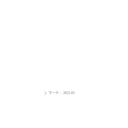
下一个：
2025-03
ꄲ